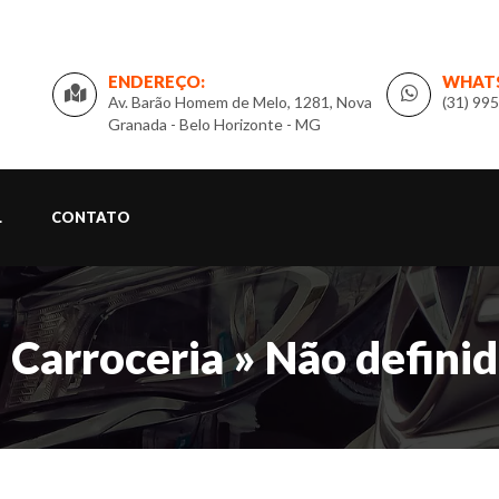
ENDEREÇO:
WHAT
Av. Barão Homem de Melo, 1281, Nova
(31) 99
Granada - Belo Horizonte - MG
L
CONTATO
 Carroceria » Não defini