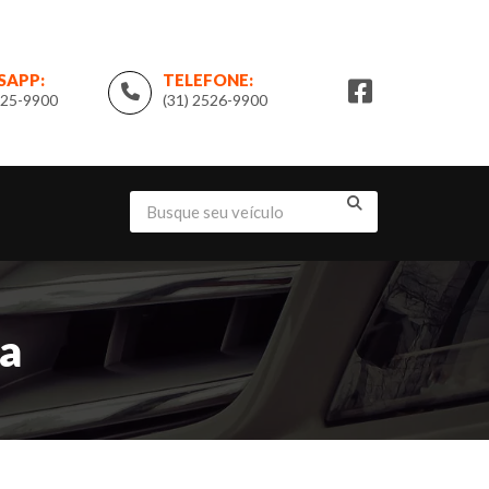
SAPP:
TELEFONE:
525-9900
(31) 2526-9900
da