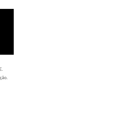
E.
ção.