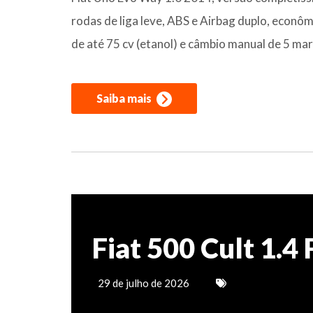
rodas de liga leve, ABS e Airbag duplo, econômi
de até 75 cv (etanol) e câmbio manual de 5 ma
Saiba mais
Fiat 500 Cult 1.
29 de julho de 2026