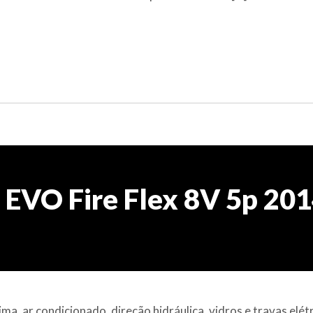
 EVO Fire Flex 8V 5p 20
a, ar condicionado, direção hidráulica, vidros e travas elétr