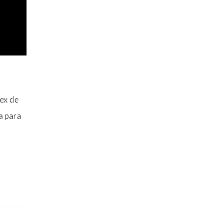
lex de
a para